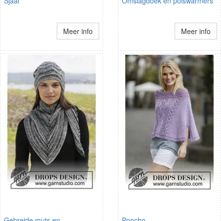
Sjaal
Omslagdoek en polswarmers
Meer info
Meer info
Gebreide muts en
Poncho