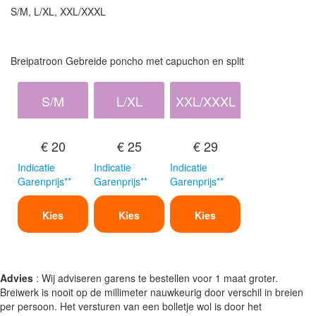
S/M, L/XL, XXL/XXXL
Breipatroon Gebreide poncho met capuchon en split
S/M
L/XL
XXL/XXXL
€ 20
€ 25
€ 29
Indicatie
Indicatie
Indicatie
Garenprijs**
Garenprijs**
Garenprijs**
Kies
Kies
Kies
Advies
: Wij adviseren garens te bestellen voor 1 maat groter.
Breiwerk is nooit op de millimeter nauwkeurig door verschil in breien
per persoon. Het versturen van een bolletje wol is door het