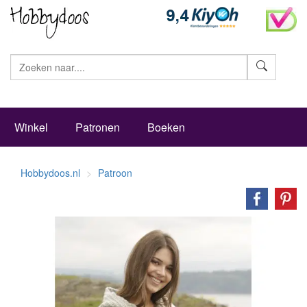
Zoeke
Winkel
Patronen
Boeken
Hobbydoos.nl
Patroon