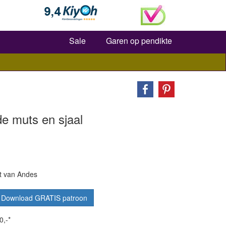
Zoeken
Sale
Garen op pendikte
e muts en sjaal
st van Andes
Download GRATIS patroon
0,-*