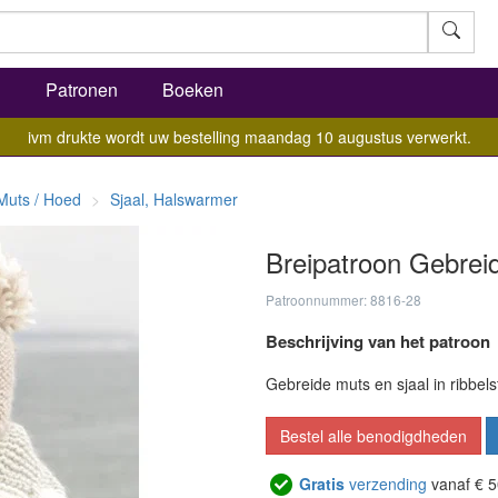
l
Patronen
Boeken
ivm drukte wordt uw bestelling maandag 10 augustus verwerkt.
Muts / Hoed
Sjaal, Halswarmer
Breipatroon Gebreid
Patroonnummer: 8816-28
Beschrijving van het patroon
Gebreide muts en sjaal in ribbel
Bestel alle benodigdheden
Gratis
verzending
vanaf € 5