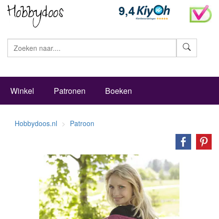
Zoeke
Winkel
Patronen
Boeken
Hobbydoos.nl
Patroon