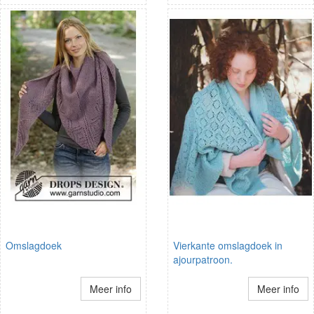
Omslagdoek
Vierkante omslagdoek in
ajourpatroon.
Meer info
Meer info