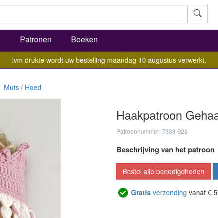
l
Patronen
Boeken
ivm drukte wordt uw bestelling maandag 10 augustus verwerkt.
Muts / Hoed
Haakpatroon Gehaa
Patroonnummer: 7338-926
Beschrijving van het patroon
Bestel alle benodigdheden
Gratis
verzending
vanaf € 5