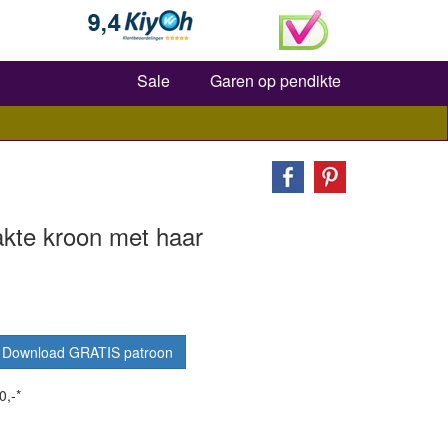
Zoeken
Sale
Garen op pendikte
kte kroon met haar
Download GRATIS patroon
0,-*