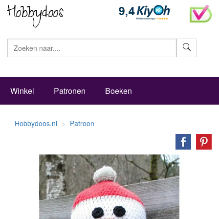
Zoeke
Winkel
Patronen
Boeken
Hobbydoos.nl
Patroon