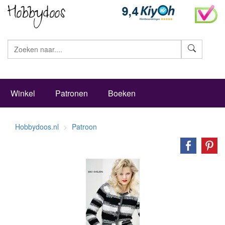
Zoeke
Winkel
Patronen
Boeken
Hobbydoos.nl
Patroon