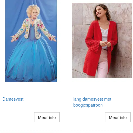
Damesvest
lang damesvest met
boogjespatroon
Meer info
Meer info