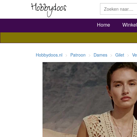
Home
Winke
Hobbydoos.nl
Patroon
Dames
Gilet
Ve