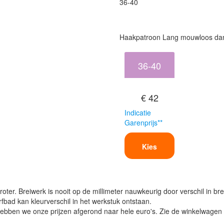
36-40
Haakpatroon Lang mouwloos dame
36-40
€ 42
Indicatie
Garenprijs**
Kies
oter. Breiwerk is nooit op de millimeter nauwkeurig door verschil in bre
verfbad kan kleurverschil in het werkstuk ontstaan.
ben we onze prijzen afgerond naar hele euro's. Zie de winkelwagen vo