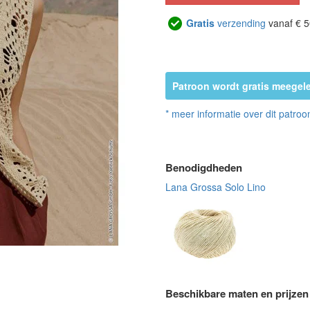
Gratis
verzending
vanaf € 5
Patroon wordt gratis meegele
* meer informatie over dit patroo
Benodigdheden
Lana Grossa Solo Lino
Beschikbare maten en prijzen