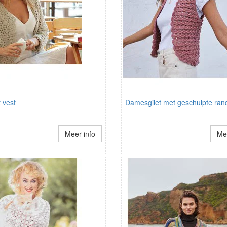
 vest
Damesgilet met geschulpte ran
Meer info
Mee