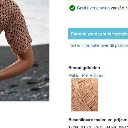
Gratis
verzending
vanaf € 5
Patroon wordt gratis meegele
* meer informatie over dit patroo
Benodigdheden
Phildar Phil Artisane
Beschikbare maten en prijzen
34/36, 38/40, 42/44, 46/48, 50/5