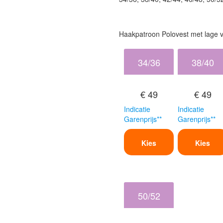
Haakpatroon Polovest met lage v
34/36
38/40
€ 49
€ 49
Indicatie
Indicatie
Garenprijs**
Garenprijs**
Kies
Kies
50/52