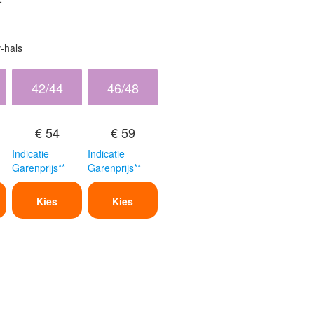
-hals
42/44
46/48
€ 54
€ 59
Indicatie
Indicatie
Garenprijs**
Garenprijs**
Kies
Kies