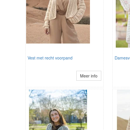
Vest met recht voorpand
Damesv
Meer info