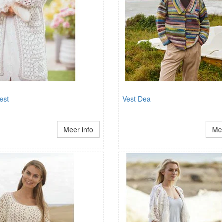
est
Vest Dea
Meer info
Mee