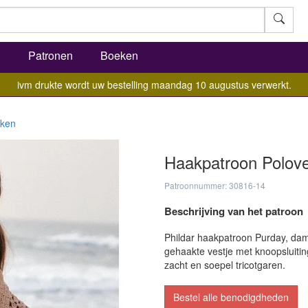
l
Patronen
Boeken
ivm drukte wordt uw bestelling maandag 10 augustus verwerkt.
ken
Haakpatroon Polove
Patroonnummer: 30816-14
Beschrijving van het patroon
Phildar haakpatroon Purday, dam
gehaakte vestje met knoopsluiting
zacht en soepel tricotgaren.
Bestel alle benodigdheden