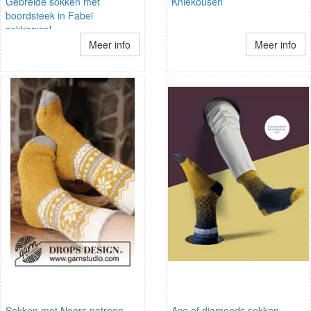
Gebreide sokken met
Kniekousen
boordsteek in Fabel
sokkenwol
Meer info
Meer info
Sokken met Noors patroon
Ace of diamonds sokken