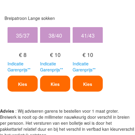
Breipatroon Lange sokken
35/37
38/40
41/43
€ 8
€ 10
€ 10
Indicatie
Indicatie
Indicatie
Garenprijs**
Garenprijs**
Garenprijs**
Kies
Kies
Kies
Advies
: Wij adviseren garens te bestellen voor 1 maat groter.
Breiwerk is nooit op de millimeter nauwkeurig door verschil in breien
per persoon. Het versturen van een bolletje wol is door het
pakkettarief relatief duur en bij het verschil in verfbad kan kleurverschil
in het werkstuk ontstaan.