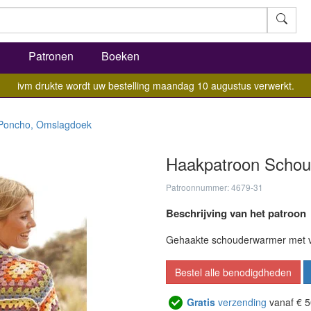
l
Patronen
Boeken
ivm drukte wordt uw bestelling maandag 10 augustus verwerkt.
Poncho, Omslagdoek
Haakpatroon Scho
Patroonnummer: 4679-31
Beschrijving van het patroon
Gehaakte schouderwarmer met vi
Bestel alle benodigdheden
Gratis
verzending
vanaf € 5