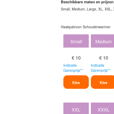
Beschikbare maten en prijzen
Small, Medium, Large, XL, XXL,
Haakpatroon Schouderwarmer
Small
Medium
€ 10
€ 10
Indicatie
Indicatie
Garenprijs**
Garenprijs**
Kies
Kies
XXL
XXXL