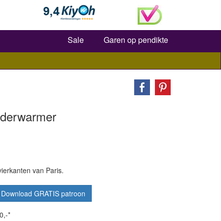
Zoeken
Sale
Garen op pendikte
uderwarmer
erkanten van Paris.
Download GRATIS patroon
0,-*