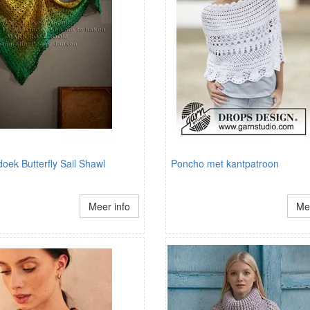
ek Butterfly Sail Shawl
Poncho met kantpatroon
Meer info
Mee