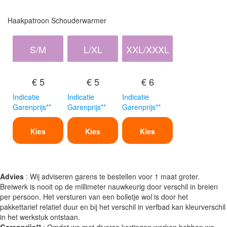
Haakpatroon Schouderwarmer
S/M
L/XL
XXL/XXXL
€ 5
€ 5
€ 6
Indicatie
Indicatie
Indicatie
Garenprijs**
Garenprijs**
Garenprijs**
Kies
Kies
Kies
Advies
: Wij adviseren garens te bestellen voor 1 maat groter.
Breiwerk is nooit op de millimeter nauwkeurig door verschil in breien
per persoon. Het versturen van een bolletje wol is door het
pakkettarief relatief duur en bij het verschil in verfbad kan kleurverschil
in het werkstuk ontstaan.
Garenprijs**
: Omdat we met diverse kortingen werken hebben we