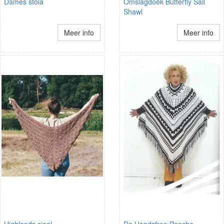
Dames stola
Omslagdoek Butterfly Sail
Shawl
Meer info
Meer info
Highlands sjaal
De Handsfree Poncho