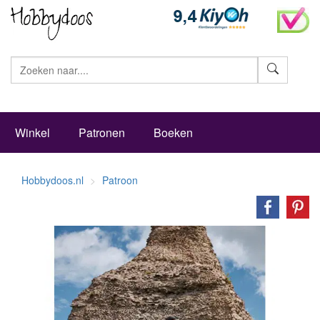
Zoeke
Winkel
Patronen
Boeken
Hobbydoos.nl
Patroon