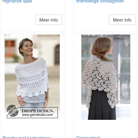
Highlands sjaal
driehoekige omslagdoek
Meer info
Meer info
Poncho met kantpatroon
Omslagdoek