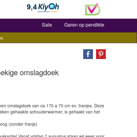
Zoeken
Sale
Garen op pendikte
s.
oekige omslagdoek
. een omslagdoek van ca 170 a 70 cm ex. franjes. Deze
hoeken gehaakte schouderwarmer, is gehaakt van het
oog (zonder franje)
vakantie! Vanaf vrijdag 7 augustus staan wij weer voor