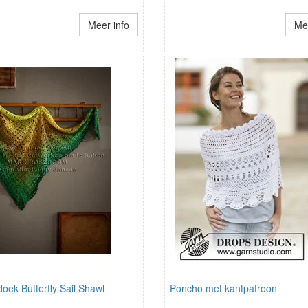
Meer info
Mee
ek Butterfly Sail Shawl
Poncho met kantpatroon