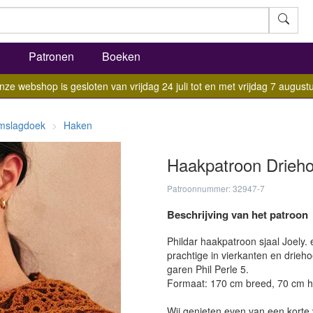
l
Patronen
Boeken
nze webshop is gesloten van vrijdag 24 juli tot en met vrijdag 7 augustu
mslagdoek
Haken
Haakpatroon Drieh
Patroonnummer: 32947-7
Beschrijving van het patroon
Phildar haakpatroon sjaal Joely
prachtige in vierkanten en drie
garen Phil Perle 5.
Formaat: 170 cm breed, 70 cm h
Wij genieten even van een korte 