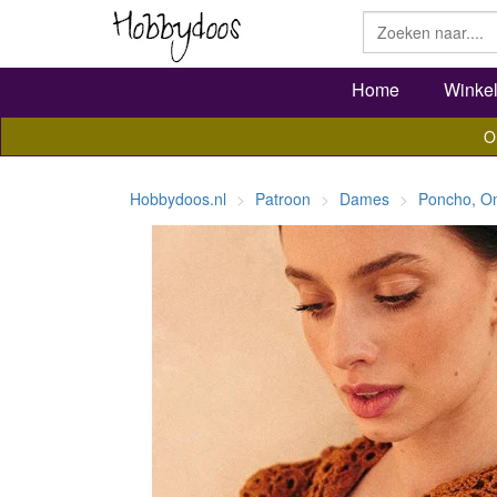
Home
Winke
O
Hobbydoos.nl
Patroon
Dames
Poncho, O