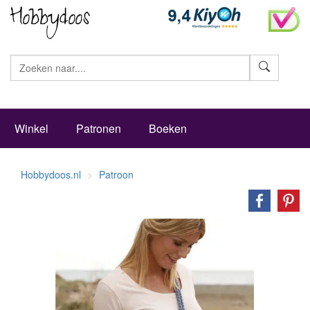
Zoeke
Winkel
Patronen
Boeken
Hobbydoos.nl
Patroon