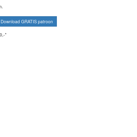
m.
Download GRATIS patroon
0,-*