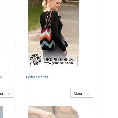
gd
Gehaakte tas
r info
Meer info