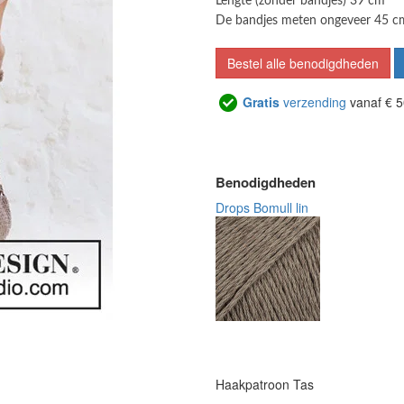
Lengte (zonder bandjes) 39 cm
De bandjes meten ongeveer 45 c
Bestel alle benodigdheden
Gratis
verzending
vanaf € 5
Benodigdheden
Drops Bomull lin
Haakpatroon Tas