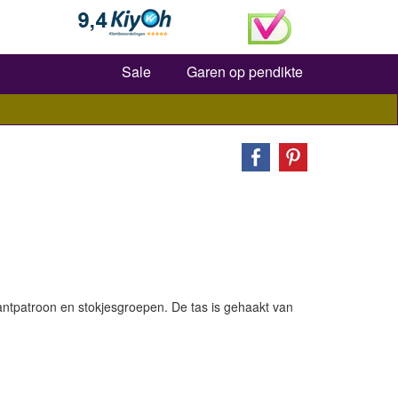
Zoeken
Sale
Garen op pendikte
ntpatroon en stokjesgroepen. De tas is gehaakt van