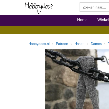
Home
Winke
Hobbydoos.nl
Patroon
Haken
Dames