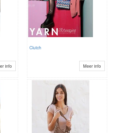
Clutch
r info
Meer info