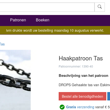
l
Patronen
Boeken
ivm drukte wordt uw bestelling maandag 10 augustus verwerkt.
Tas
Haakpatroon Tas
Patroonnummer: 1390-40
Beschrijving van het patroon
DROPS Gehaakte tas van Eskim
Bestel alle benodigdheden
Gratis
verzending
vanaf € 5