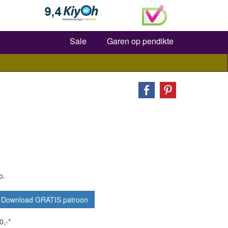
Zoeken
Sale
Garen op pendikte
o.
Download GRATIS patroon
0,-*