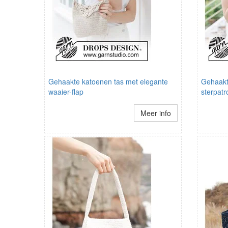
Gehaakte katoenen tas met elegante
Gehaakte
waaier-flap
sterpat
Meer info