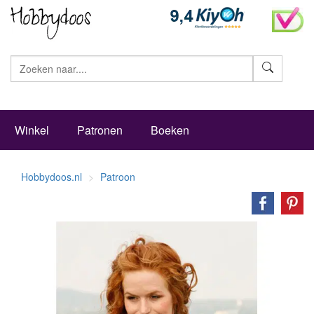
Zoeke
Winkel
Patronen
Boeken
Hobbydoos.nl
Patroon