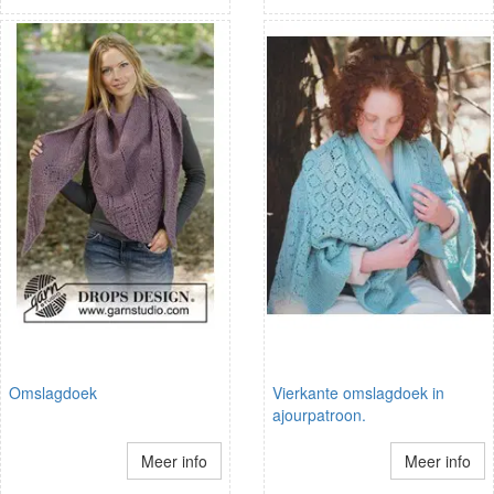
Omslagdoek
Vierkante omslagdoek in
ajourpatroon.
Meer info
Meer info