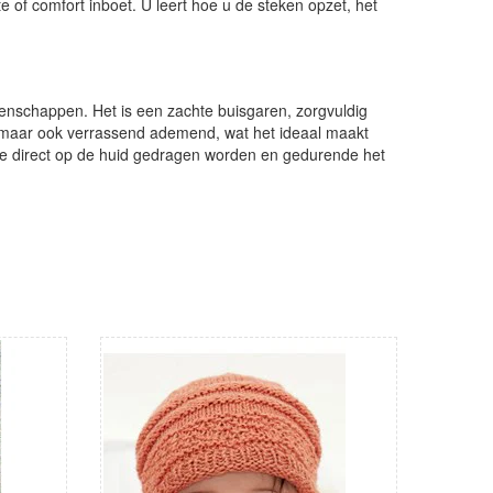
te of comfort inboet. U leert hoe u de steken opzet, het
genschappen. Het is een zachte buisgaren, zorgvuldig
g, maar ook verrassend ademend, wat het ideaal maakt
 die direct op de huid gedragen worden en gedurende het