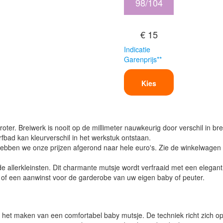
98/104
€ 15
Indicatie
Garenprijs**
Kies
oter. Breiwerk is nooit op de millimeter nauwkeurig door verschil in bre
verfbad kan kleurverschil in het werkstuk ontstaan.
ben we onze prijzen afgerond naar hele euro's. Zie de winkelwagen vo
 allerkleinsten. Dit charmante mutsje wordt verfraaid met een elegant
k of een aanwinst voor de garderobe van uw eigen baby of peuter.
an het maken van een comfortabel baby mutsje. De techniek richt zich 