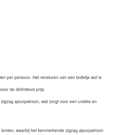
ien per persoon. Het versturen van een bolletje wol is
or de definitieve prijs.
 zigzag ajourpatroon, wat zorgt voor een unieke en
op breien, waarbij het kenmerkende zigzag ajourpatroon