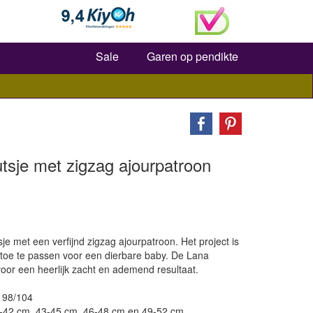
Zoeken
Sale
Garen op pendikte
tsje met zigzag ajourpatroon
e met een verfijnd zigzag ajourpatroon. Het project is
toe te passen voor een dierbare baby. De Lana
or een heerlijk zacht en ademend resultaat.
, 98/104
-42 cm, 43-45 cm, 46-48 cm en 49-52 cm