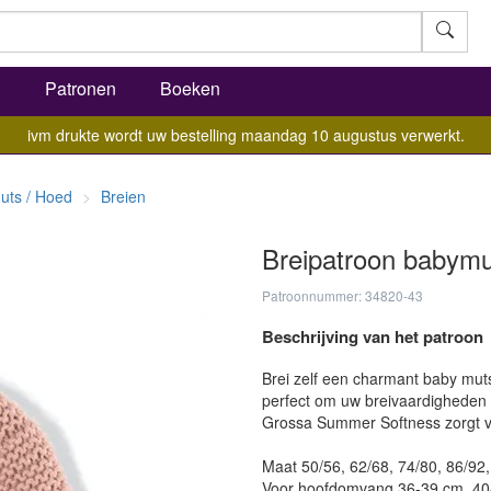
l
Patronen
Boeken
ivm drukte wordt uw bestelling maandag 10 augustus verwerkt.
uts / Hoed
Breien
Breipatroon babymu
Patroonnummer: 34820-43
Beschrijving van het patroon
Brei zelf een charmant baby mutsj
perfect om uw breivaardigheden 
Grossa Summer Softness zorgt vo
Maat 50/56, 62/68, 74/80, 86/92
Voor hoofdomvang 36-39 cm, 40