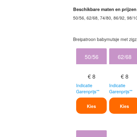
Beschikbare maten en prijzen
50/56, 62/68, 74/80, 86/92, 98/1
Breipatroon babymutsje met zigz
50/56
62/68
€ 8
€ 8
Indicatie
Indicatie
Garenprijs**
Garenprijs**
Kies
Kies