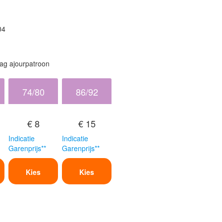
04
ag ajourpatroon
74/80
86/92
€ 8
€ 15
Indicatie
Indicatie
Garenprijs**
Garenprijs**
Kies
Kies