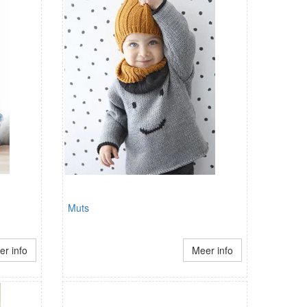
Muts
r info
Meer info