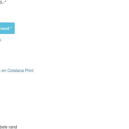
0,-*
verd *
n
 en Cotalana Print
bele rand