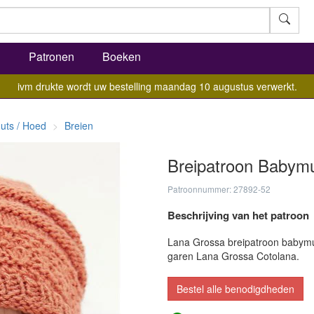
l
Patronen
Boeken
ivm drukte wordt uw bestelling maandag 10 augustus verwerkt.
uts / Hoed
Breien
Breipatroon Babymu
Patroonnummer: 27892-52
Beschrijving van het patroon
Lana Grossa breipatroon babymut
garen Lana Grossa Cotolana.
Bestel alle benodigdheden