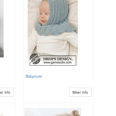
Babymuts
r info
Meer info