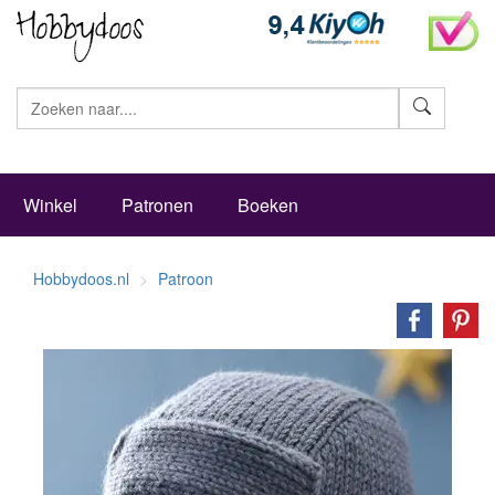
Zoeke
Winkel
Patronen
Boeken
Hobbydoos.nl
Patroon