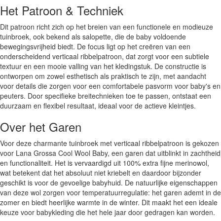
Het Patroon & Techniek
Dit patroon richt zich op het breien van een functionele en modieuze
tuinbroek, ook bekend als salopette, die de baby voldoende
bewegingsvrijheid biedt. De focus ligt op het creëren van een
onderscheidend verticaal ribbelpatroon, dat zorgt voor een subtiele
textuur en een mooie valling van het kledingstuk. De constructie is
ontworpen om zowel esthetisch als praktisch te zijn, met aandacht
voor details die zorgen voor een comfortabele pasvorm voor baby's en
peuters. Door specifieke breitechnieken toe te passen, ontstaat een
duurzaam en flexibel resultaat, ideaal voor de actieve kleintjes.
Over het Garen
Voor deze charmante tuinbroek met verticaal ribbelpatroon is gekozen
voor Lana Grossa Cool Wool Baby, een garen dat uitblinkt in zachtheid
en functionaliteit. Het is vervaardigd uit 100% extra fijne merinowol,
wat betekent dat het absoluut niet kriebelt en daardoor bijzonder
geschikt is voor de gevoelige babyhuid. De natuurlijke eigenschappen
van deze wol zorgen voor temperatuurregulatie: het garen ademt in de
zomer en biedt heerlijke warmte in de winter. Dit maakt het een ideale
keuze voor babykleding die het hele jaar door gedragen kan worden.