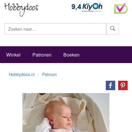
Zoeke
Winkel
Patronen
Boeken
Hobbydoos.nl
Patroon