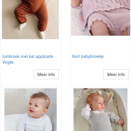
tuinbroek met kat applicatie
Kort babybroekje
Virgile
Meer info
Meer info