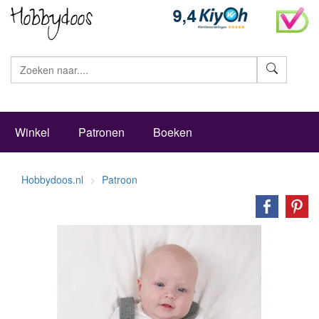
Zoeke
Winkel
Patronen
Boeken
Hobbydoos.nl
Patroon