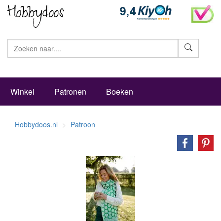
Zoeke
Winkel
Patronen
Boeken
Hobbydoos.nl
Patroon