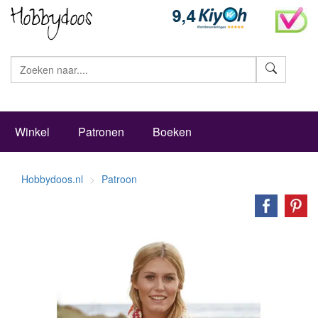
Zoeke
Winkel
Patronen
Boeken
Hobbydoos.nl
Patroon