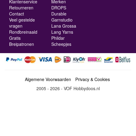
Klantenservice
Merken
Retourneren
DROPS
Contact
Durable
Veel gestelde
Garnstudio
vragen
Lana Grossa
Rondbreinaald
Lang Yarns
Gratis
Phildar
Breipatronen
Scheepjes
Algemene Voorwaarden
Privacy & Cookies
2005 - 2026 - VOF Hobbydoos.nl