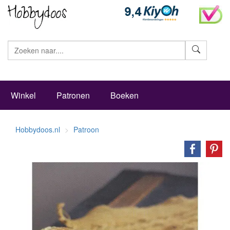
Zoeke
Winkel
Patronen
Boeken
Hobbydoos.nl
Patroon