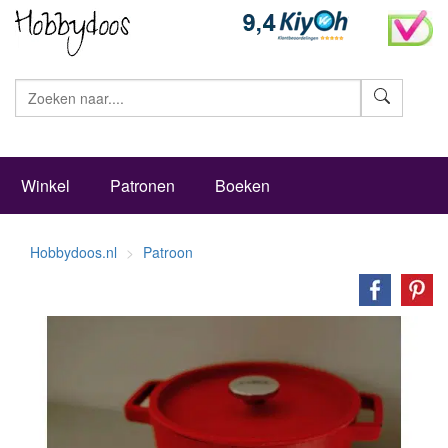
Zoeke
Winkel
Patronen
Boeken
Hobbydoos.nl
Patroon