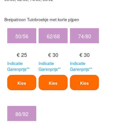
Breipatroon Tuinbroekje met korte pijpen
50/56
62/68
74/80
€ 25
€ 30
€ 30
Indicatie
Indicatie
Indicatie
Garenprijs**
Garenprijs**
Garenprijs**
Kies
Kies
Kies
86/92