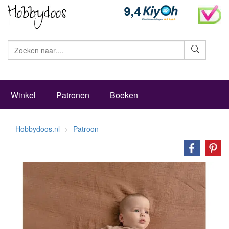
Zoeke
Winkel
Patronen
Boeken
Hobbydoos.nl
Patroon