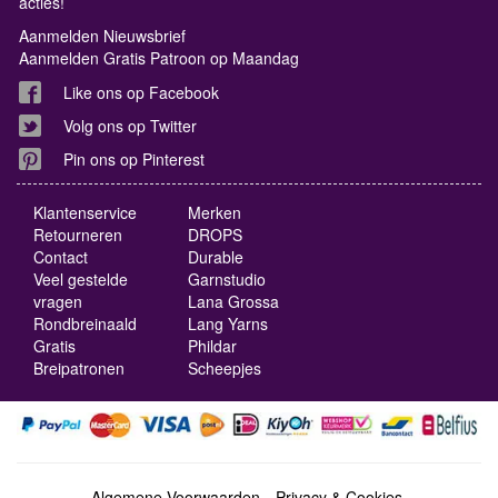
acties!
Aanmelden Nieuwsbrief
Aanmelden Gratis Patroon op Maandag
Like ons op Facebook
Volg ons op Twitter
Pin ons op Pinterest
Klantenservice
Merken
Retourneren
DROPS
Contact
Durable
Veel gestelde
Garnstudio
vragen
Lana Grossa
Rondbreinaald
Lang Yarns
Gratis
Phildar
Breipatronen
Scheepjes
Algemene Voorwaarden
Privacy & Cookies