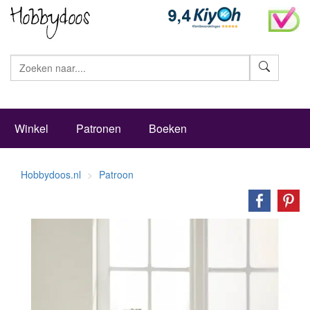
Zoeke
Winkel
Patronen
Boeken
Hobbydoos.nl
Patroon