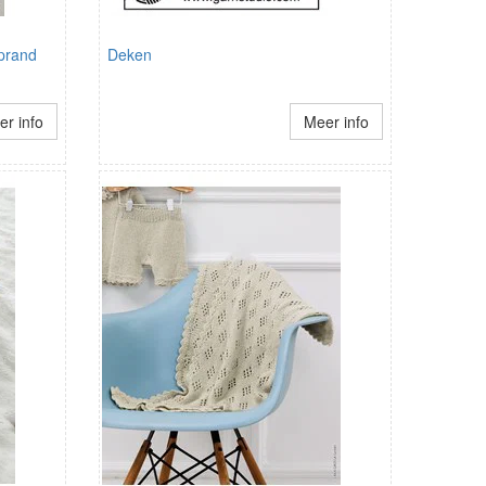
prand
Deken
r info
Meer info