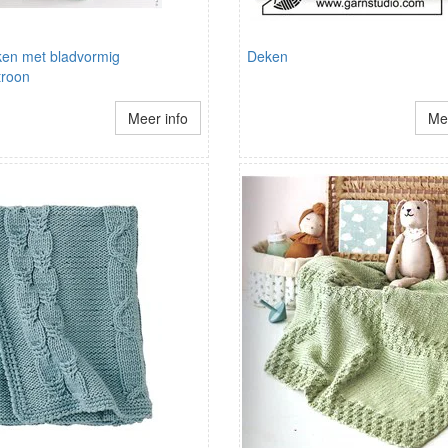
en met bladvormig
Deken
troon
Meer info
Mee