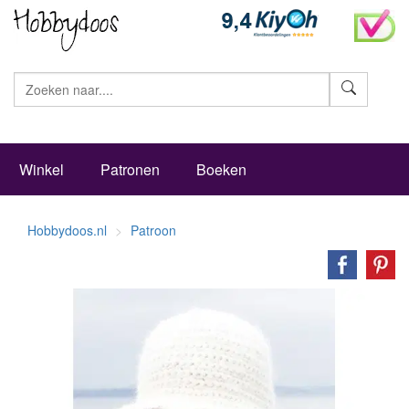
Zoeke
Winkel
Patronen
Boeken
Hobbydoos.nl
Patroon