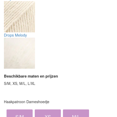
Drops Melody
Beschikbare maten en prijzen
S/M, XS, M/L, L/XL
Haakpatroon Dameshoedje
S/M
XS
M/L