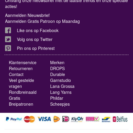
Ontvang onze nieuwsbrief met de laatste trends en onze speciale
acties!
Aanmelden Nieuwsbrief
Aanmelden Gratis Patroon op Maandag
Like ons op Facebook
Volg ons op Twitter
Pin ons op Pinterest
Klantenservice
Merken
Retourneren
DROPS
Contact
Durable
Veel gestelde
Garnstudio
vragen
Lana Grossa
Rondbreinaald
Lang Yarns
Gratis
Phildar
Breipatronen
Scheepjes