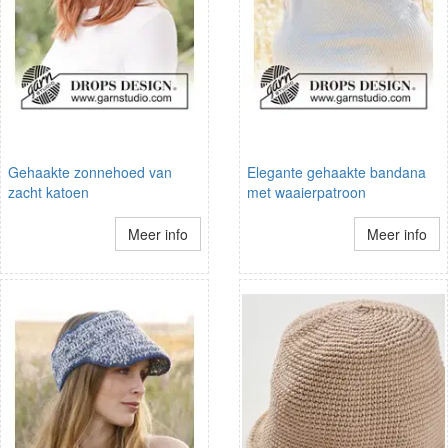
Gehaakte zonnehoed van
Elegante gehaakte bandana
zacht katoen
met waaierpatroon
Meer info
Meer info