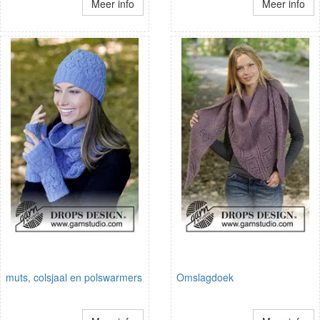
Meer info
Meer info
muts, colsjaal en polswarmers
Omslagdoek