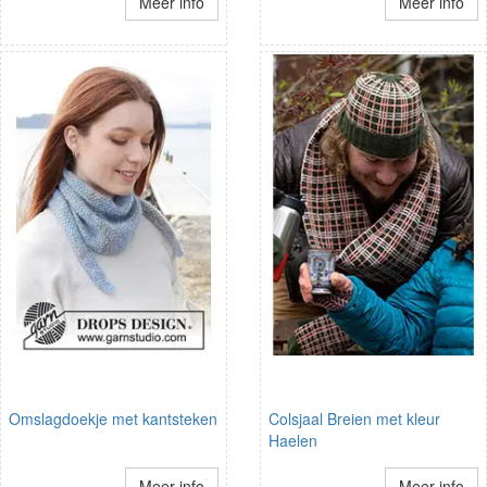
Meer info
Meer info
Omslagdoekje met kantsteken
Colsjaal Breien met kleur
Haelen
Meer info
Meer info