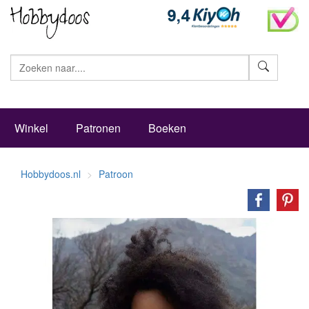
Zoeke
Winkel
Patronen
Boeken
Hobbydoos.nl
Patroon