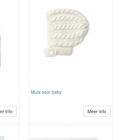
Muts voor baby
r info
Meer info