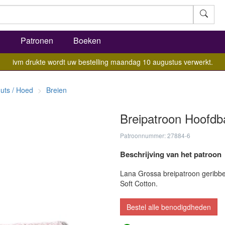
l
Patronen
Boeken
ivm drukte wordt uw bestelling maandag 10 augustus verwerkt.
uts / Hoed
Breien
Breipatroon Hoofdb
Patroonnummer: 27884-6
Beschrijving van het patroon
Lana Grossa breipatroon geribb
Soft Cotton.
Bestel alle benodigdheden