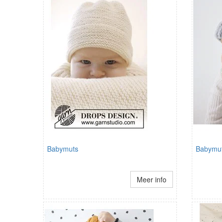
Babymuts
Babymut
Meer info