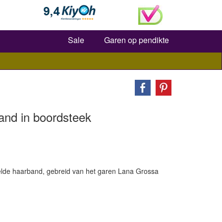
Zoeken
Sale
Garen op pendikte
and in boordsteek
elde haarband, gebreid van het garen Lana Grossa