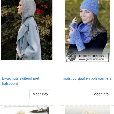
Bivakmuts sluitend met
muts, colsjaal en polswarmers
halsboord
Meer info
Meer info