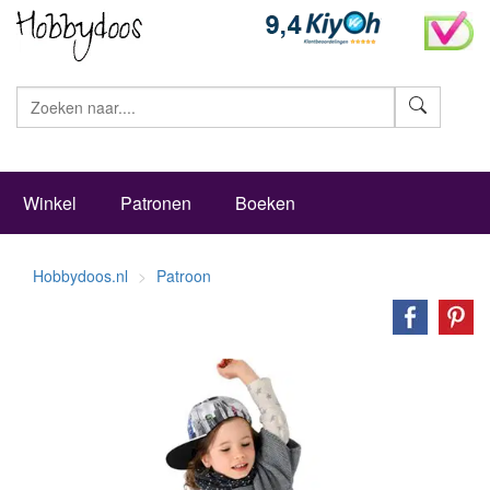
Zoeke
Winkel
Patronen
Boeken
Hobbydoos.nl
Patroon