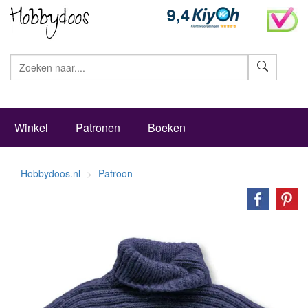
Zoeke
Winkel
Patronen
Boeken
Hobbydoos.nl
Patroon