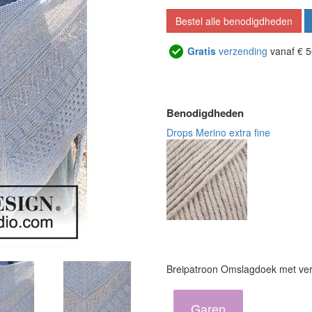
Bestel alle benodigdheden
Gratis
verzending
vanaf € 5
Benodigdheden
Drops Merino extra fine
Breipatroon Omslagdoek met vers
Garen