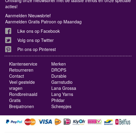
Ontvang onze nieuwsbrief met de laatste trends en onze speciale
acties!
Aanmelden Nieuwsbrief
Aanmelden Gratis Patroon op Maandag
Like ons op Facebook
Volg ons op Twitter
Pin ons op Pinterest
Klantenservice
Merken
Retourneren
DROPS
Contact
Durable
Veel gestelde
Garnstudio
vragen
Lana Grossa
Rondbreinaald
Lang Yarns
Gratis
Phildar
Breipatronen
Scheepjes