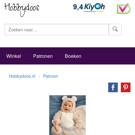
Zoeke
Winkel
Patronen
Boeken
Hobbydoos.nl
Patroon