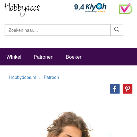
Zoeke
Winkel
Patronen
Boeken
Hobbydoos.nl
Patroon