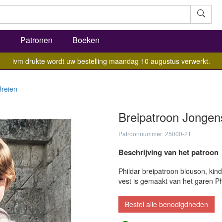
l
Patronen
Boeken
ivm drukte wordt uw bestelling maandag 10 augustus verwerkt.
Breien
Breipatroon Jongen
Patroonnummer: 25000-21
Beschrijving van het patroon
Phildar breipatroon blouson, kin
vest is gemaakt van het garen P
Bestel alle benodigdheden