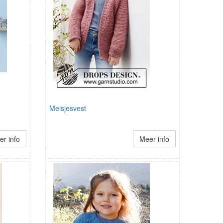
Meisjesvest
r info
Meer info