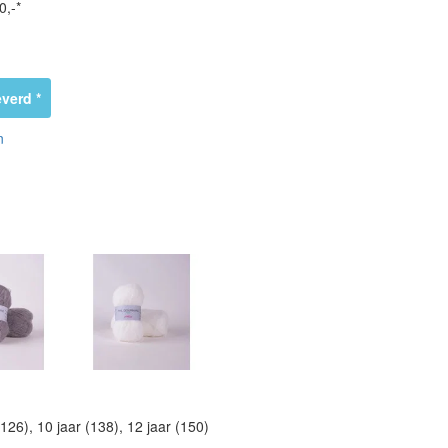
0,-*
verd *
n
(126), 10 jaar (138), 12 jaar (150)