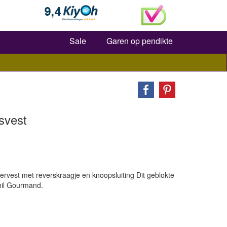
Zoeken
Sale
Garen op pendikte
svest
dervest met reverskraagje en knoopsluiting Dit geblokte
hil Gourmand.