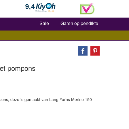
Zoeken
Sale
Garen op pendikte
met pompons
mpons, deze is gemaakt van Lang Yarns Merino 150