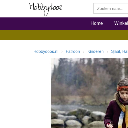
Home
Winke
Hobbydoos.nl
Patroon
Kinderen
Sjaal, H