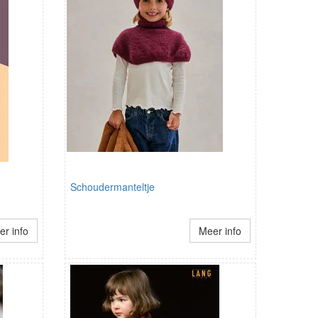
Schoudermanteltje
r info
Meer info