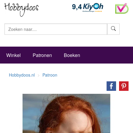
Zoeke
Winkel
Patronen
Boeken
Hobbydoos.nl
Patroon