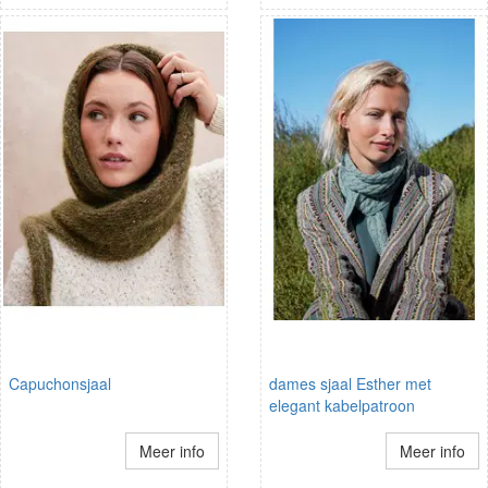
Capuchonsjaal
dames sjaal Esther met
elegant kabelpatroon
Meer info
Meer info