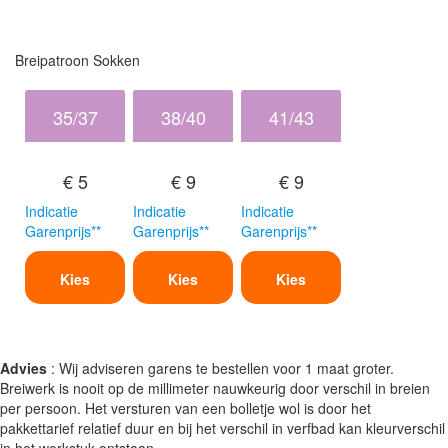
Breipatroon Sokken
35/37
38/40
41/43
€ 5
€ 9
€ 9
Indicatie
Indicatie
Indicatie
Garenprijs**
Garenprijs**
Garenprijs**
Kies
Kies
Kies
Advies
: Wij adviseren garens te bestellen voor 1 maat groter.
Breiwerk is nooit op de millimeter nauwkeurig door verschil in breien
per persoon. Het versturen van een bolletje wol is door het
pakkettarief relatief duur en bij het verschil in verfbad kan kleurverschil
in het werkstuk ontstaan.