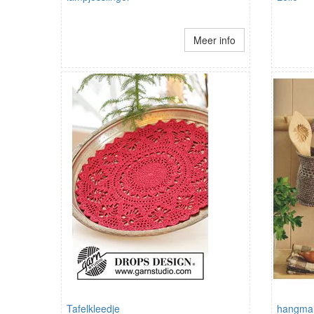
Meer info
Tafelkleedje
hangman