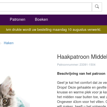
l
Patronen
Boeken
ivm drukte wordt uw bestelling maandag 10 augustus verwerkt.
Haken
Haakpatroon Midde
Patroonnummer: 23391-1504
Beschrijving van het patroon
Geef je kat het comfort dat ze v
Drops! Deze gehaakte en gevilt
knusse en warme plek voor je ka
het midden naar buiten toe, wat 
Ongeveer 43cm voor het vilten. O
wilt maken, heeft u het volgende