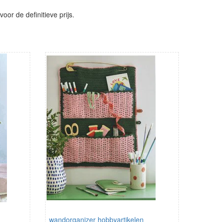
or de definitieve prijs.
wandorganizer hobbyartikelen