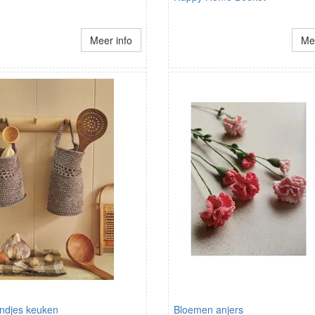
Meer info
Mee
djes keuken
Bloemen anjers