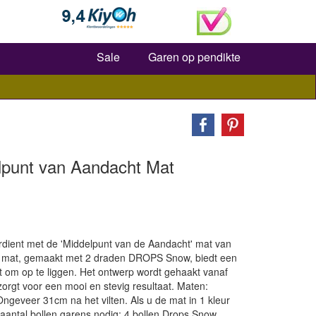
Zoeken
Sale
Garen op pendikte
lpunt van Aandacht Mat
erdient met de 'Middelpunt van de Aandacht' mat van
e mat, gemaakt met 2 draden DROPS Snow, biedt een
t om op te liggen. Het ontwerp wordt gehaakt vanaf
zorgt voor een mooi en stevig resultaat. Maten:
ngeveer 31cm na het vilten. Als u de mat in 1 kleur
 aantal bollen garens nodig: 4 bollen Drops Snow