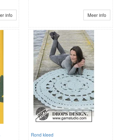
r info
Meer info
s
Rond kleed