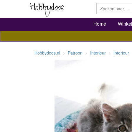
Home
Winke
Hobbydoos.nl
Patroon
Interieur
Interieur