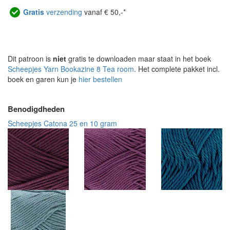
Gratis
verzending
vanaf € 50,-*
Dit patroon is
niet
gratis te downloaden maar staat in het boek
Scheepjes Yarn Bookazine 8 Tea room
. Het complete pakket incl.
boek en garen kun je
hier bestellen
Benodigdheden
Scheepjes Catona 25 en 10 gram