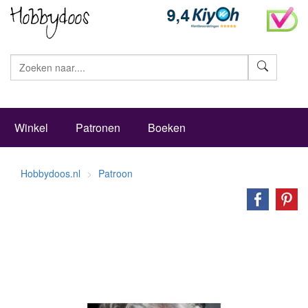
Zoeke
Winkel
Patronen
Boeken
Hobbydoos.nl
Patroon