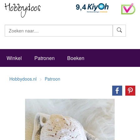
Zoeke
Winkel
Patronen
Boeken
Hobbydoos.nl
Patroon