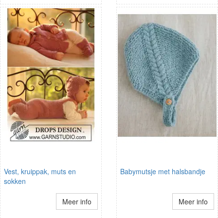
Vest, kruippak, muts en
Babymutsje met halsbandje
sokken
Meer info
Meer info