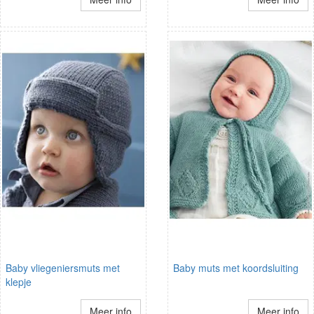
Baby vliegeniersmuts met
Baby muts met koordsluiting
klepje
Meer info
Meer info