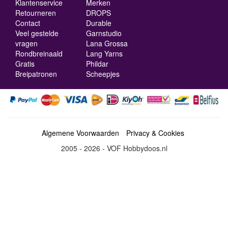
Klantenservice
Merken
Retourneren
DROPS
Contact
Durable
Veel gestelde
Garnstudio
vragen
Lana Grossa
Rondbreinaald
Lang Yarns
Gratis
Phildar
Breipatronen
Scheepjes
Algemene Voorwaarden
Privacy & Cookies
2005 - 2026 - VOF Hobbydoos.nl