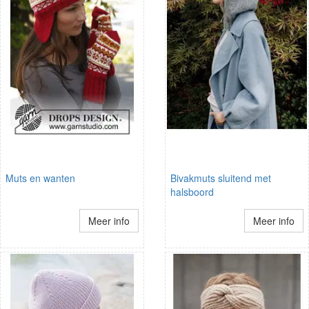
Muts en wanten
Bivakmuts sluitend met
halsboord
Meer info
Meer info