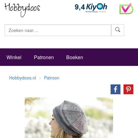
Zoeke
Winkel
Patronen
Boeken
Hobbydoos.nl
Patroon