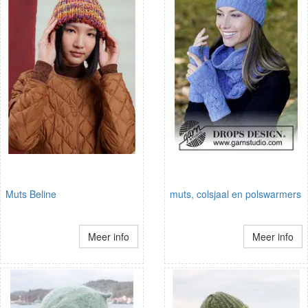
Muts Beline
muts, colsjaal en polswarmers
Meer info
Meer info