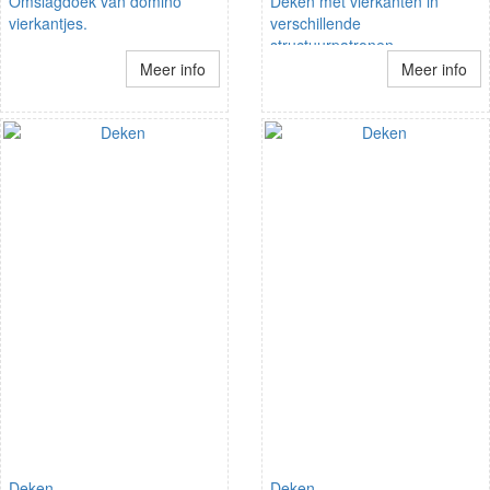
Omslagdoek van domino
Deken met vierkanten in
vierkantjes.
verschillende
structuurpatronen
Meer info
Meer info
Deken
Deken